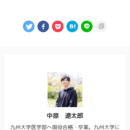
出身高校」について他のどのサイ
が違います。 もしかしたらあな
トよりも詳しくお話ししていきま
たがすべきなのは、『良問の風』
す。 この記事でわかること 熊本
でも『名問の森』でもないかもし
大学医学部の学生の出身高校 熊
れません。 でもご安心くださ
本大学医学部の高校別合格者数ラ
い。 この記事では、あなたが
ンキング 熊本大学医学部の出 ...
『良問の風』と『名問 ...
中原 遼太郎
九州大学医学部へ現役合格・卒業。九州大学に