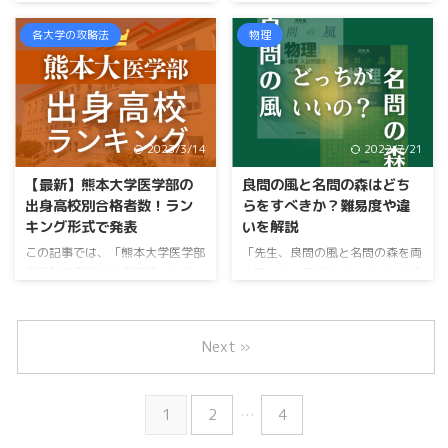
話します。 お約束しましょう。
というあなた。 この記事では、
他のどのサイトよりも詳しく記載
「鹿児島大学医学部の学生の出身
各大学の攻略法
物理
します。 合格者が１位の高校だ
高校」について、過去数年分をラ
けではありません。 １名の高校
ンキング形式でまとめました。
までしっかり記載しておきます。
「鶴丸」や「ラ・サール」といっ
さらにはどういった高校から多
た多数の合格者を出す鹿児島の名
いのかまでしっかり分析。 中原
門校を始め、１名だけ合格者の高
2023/3/14
2022/7/21
先生 「佐賀大学医学部の合格者
校まですべての高校を記載してい
の出身高校」についてすべてが分
ます。 さらに最後には、「鹿児
【最新】熊本大学医学部の
良問の風と名問の森はどち
かる記事になっています。 この
島大学医学部の出身高校」を分析
出身高校別合格者数！ラン
らをすべきか？難易度や違
記事でわかること 佐賀大学医学
して、私なりに傾向をまとめてい
キング形式で発表
いを解説
部の学生の出身高校 佐賀大学医
ます。 中原先生 「鹿児島大学医
この記事では、「熊本大学医学部
「先生、良問の風と名問の森を両
学部の高校別合格者数ランキング
学部の学生の出身高校」について
医学科の学生の出身高校」をラン
方買ったんですけど、どっちをす
佐賀大学医学部 ...
全てのことが分かる記事になっ ...
キング形式で発表していきます。
ればいいですか〜？」 『良問の
しかも、上位の高校だけではあり
風』と『名問の森』は受験生に大
ません。 １名の高校まで、しっ
人気の問題集！ 中原先生 学校の
Next »
かりと記載します。 さらに、最
先生も、「今の時期は徹底的に
後にはどんな高校からの合格者が
『良問の風』をやれ」みたいなア
多いのかといった分析までしっか
ドバイスをしてくるみたいです。
1
2
…
4
り載せておきます。 中原先生
ちょっと待った！ 『良問の風』
「熊本大学医学部医学科の学生の
と『名問の森』では、全然レベル