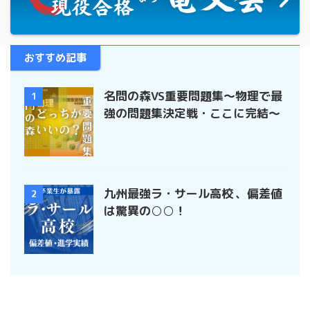
おすすめ記事
名問の森VS重要問題集〜物理で最
1
強の問題集決定戦・ここに完結〜
九州最強ラ・サール高校 、偏差値
2
は驚異の○○！