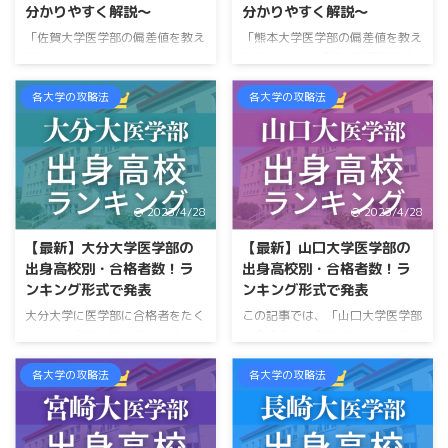
分かりやすく解説〜
分かりやすく解説〜
「佐賀大学医学部の偏差値を教え
「熊本大学医学部の偏差値を教え
てほしい！」というあなた。 こ
てほしい！」 「熊大医学部がど
の記事では、『佐賀大学医学部の
のくらい難しいのか教えてほし
偏差値』や『佐賀大学医学部の難
い」 というあなた。 この記事
各大学の攻略法
各大学の攻略法
易度』についてお話ししていきま
では、『熊本大学医学部の偏差
す。 「偏差値は60です」と言わ
値』や『熊本大学医学部の難易度
れたらどんな印象を持ちますか？
（難しさ）』をかな〜り詳しくお
おそらく「あまり難しくない」と
話ししていきます。 「偏差値が
思ったはずです。 でもそんなこ
70！」なんて言われても、「な
2023/4/28
2023/4/28
とはありません。 偏差値60で
んか高そうだけどそれって難しい
も、難しいということはありま
の？」って感じですよね。 偏差
【最新】大分大学医学部の
【最新】山口大学医学部の
す。 （これには、偏差値の定義
値なんて受ける模試によって全然
出身高校別・合格者数！ラ
出身高校別・合格者数！ラ
が関係しています。） この記事
違いますからね。 今回は、他の
ンキング形式で発表
ンキング形式で発表
では、佐賀大学医学部の偏差値を
大学と熊本大学を徹底的に比較す
大分大学に医学部に合格者をたく
この記事では、「山口大学医学部
紹介するとともに、 それがどの
ることで、どのくらい難しいのか
さん出す高校を知っていますか？
の合格者の出身高校」についてお
く ...
が分かり ...
今回は、『大分大学医学部・合
話しします。 高校別の合格者は
格者の出身高校』についてお話し
もちろん、都道府県別の合格者
各大学の攻略法
各大学の攻略法
していきます。 分かりやすいよ
も。 さらにランキング形式でま
うにランキング形式で発表！ し
とめたので、楽しみながらみてい
かも合格者が１名の高校も発表し
ただけます。 合格者のランキン