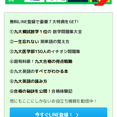
無料LINE登録で豪華７大特典をGET!
①
九大模試数学１位
の 数学問題集大全
②
一生忘れない
英単語の覚え方
③
九大医学部150人の
イチオシ問題集
④超有料級！
九大合格の得点戦略
⑤九大英語の
すべてがわかる本
⑥
九大英語の読み方
⑥
合格の秘訣を公開！
合格体験記
他にもここにしかないお役立ち情報を配信中！
今すぐLINE登録！