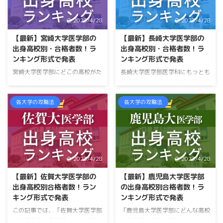
ます。 さらに徹底的に分析する
グを踏まえて傾向なども分析して
ことで、どんな高校が大分大学医
います。 中原先生 「山口大学医
2023/4/28
2023/4/28
学部に合格者をたくさん出してい
学部の合格者の出身高校」につい
るかを解説します。 中原先生
てかなり詳しくお話ししていきま
【最新】宮崎大学医学部の
【最新】長崎大学医学部の
『大分大学医学部・合格者の出身
す。 この記事でわかること 山口
出身高校別・合格者数！ラ
出身高校別・合格者数！ラ
高校』について１番分かりやすく
大学医学部の合格者の出身高校
ンキング形式で発表
ンキング形式で発表
お伝えすることをお約束します
山口大学医学部の高校別合格者数
宮崎大学医学部にどこの高校がた
長崎大学医学部医学科にもっとも
この記事でわかること 大分大学
ランキング 山口大学医学部の合
くさんの合格者を知っています
合格者を出している高校を知って
医学 ...
格者の出身高校の傾向 山口大学
か？ この答えが知りたいならあ
ますか？ 答えは「青雲高校」。
...
なたはラッキー。 「宮崎大学医
毎年、20名もの合格者を輩出し
各大学の攻略法
各大学の攻略法
学部の合格者の出身高校」につい
ており圧倒的な１位です。 では
て詳しく話していきます。 「合
２位の高校はどうでしょうか？
格者が１名の高校」や「出身高校
１位は知っていても２位は知らな
の傾向の分析」も記載。 「宮崎
い・・・ なんてことはよくある
大学医学部の合格者の出身高校」
ことです。 よくある有名な話
2023/4/28
2023/4/28
について他のどのサイトよりも詳
が、 「日本で２番目に高い山を
しく話していきます。 この記事
知ってる〜？」ってやつですね。
【最新】佐賀大学医学部の
【最新】鹿児島大学医学部
でわかること 宮崎大学医学部の
富士山は知っているけど、２位の
出身高校別合格者数！ラン
の出身高校別合格者数！ラ
合格者の出身高校 宮崎大学医学
「北岳」を知っている人は少ない
キング形式で発表
ンキング形式で発表
部の高校別合格者数ランキング
と思います。 だから、１位にな
この記事では、「佐賀大学医学部
「鹿児島大学医学部にどんな高校
宮崎大学医学部の合格者の出身高
らないと意味ないよ、なんてビジ
の合格者の出身高校」についてお
から合格してるか知りたい！」
校の傾向 宮崎大学医 ...
ネスの世界では言 ...