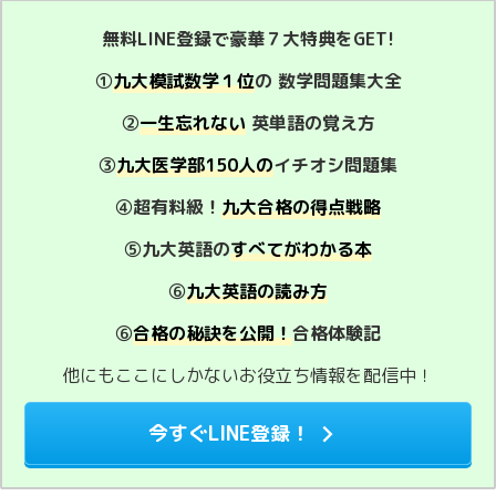
無料LINE登録で豪華７大特典をGET!
①
九大模試数学１位
の 数学問題集大全
②
一生忘れない
英単語の覚え方
③
九大医学部150人の
イチオシ問題集
④超有料級！
九大合格の得点戦略
⑤九大英語の
すべてがわかる本
⑥
九大英語の読み方
⑥
合格の秘訣を公開！
合格体験記
他にもここにしかないお役立ち情報を配信中！
今すぐLINE登録！